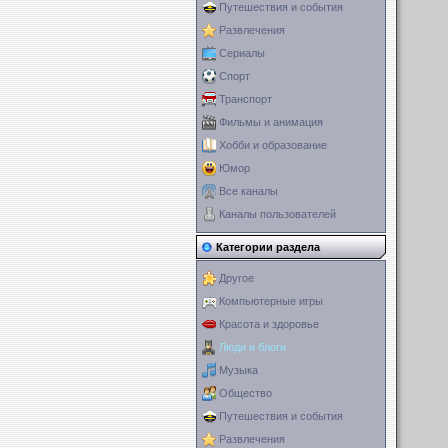
Путешествия и события
Развлечения
Сериалы
Спорт
Транспорт
Фильмы и анимация
Хобби и образование
Юмор
Все каналы
Каналы пользователей
Категории раздела
Другое
Компьютерные игры
Красота и здоровье
Люди и блоги
Музыка
Общество
Путешествия и события
Развлечения