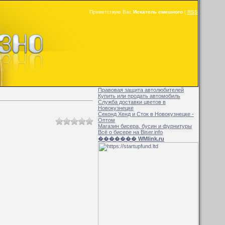
Приветствую Вас
Искатель смешного
|
RSS
Правовая защита автолюбителей
Купить или продать автомобиль
Служба доставки цветов в
Новокузнецке
Секонд Хенд и Сток в Новокузнецке -
Оптом
Магазин бисера, бусин и фурнитуры
Всё о бисере на Biser.info
������� WMlink.ru