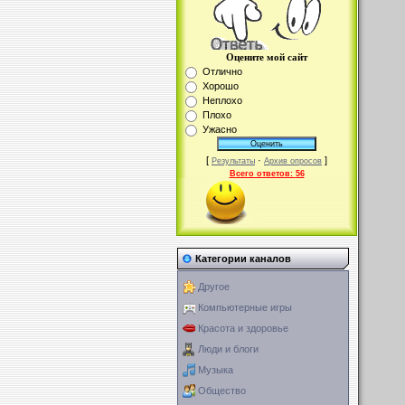
Оцените мой сайт
Отлично
Хорошо
Неплохо
Плохо
Ужасно
[
·
]
Результаты
Архив опросов
Всего ответов:
56
Категории каналов
Другое
Компьютерные игры
Красота и здоровье
Люди и блоги
Музыка
Общество