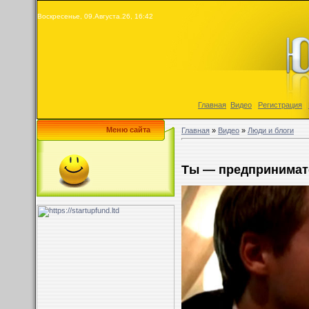
Воскресенье, 09.Августа.26, 16:42
Главная
|
Видео
|
Регистрация
|
Меню сайта
Главная
»
Видео
»
Люди и блоги
Ты — предпринимате