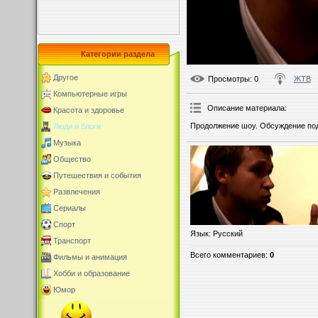
Категории раздела
Другое
Просмотры
: 0
ЖТВ
Компьютерные игры
Описание материала
:
Красота и здоровье
Продолжение шоу. Обсуждение подх
Люди и блоги
Музыка
Общество
Путешествия и события
Развлечения
Сериалы
Спорт
Язык
: Русский
Транспорт
Всего комментариев
:
0
Фильмы и анимация
Хобби и образование
Юмор