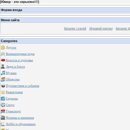
[
Юмор - это серьезно!!!
]
Форма входа
Меню сайта
Каталог статей
Игровой портал
Каталог 
Categories
Другое
Компьютерные игры
Красота и здоровье
Люди и блоги
Музыка
Общество
Путешествия и события
Развлечения
Сериалы
Спорт
Транспорт
Фильмы и анимация
Хобби и образование