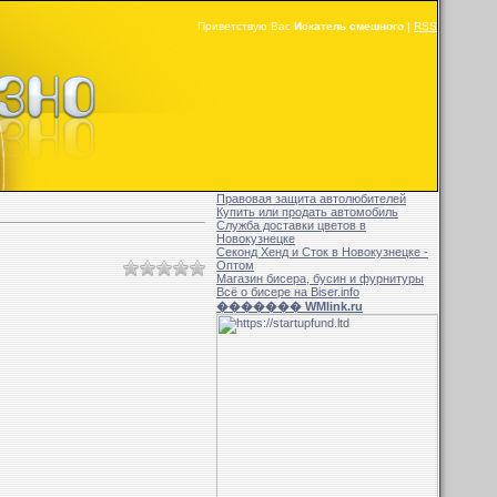
Приветствую Вас
Искатель смешного
|
RSS
Правовая защита автолюбителей
Купить или продать автомобиль
Служба доставки цветов в
Новокузнецке
Секонд Хенд и Сток в Новокузнецке -
Оптом
Магазин бисера, бусин и фурнитуры
Всё о бисере на Biser.info
������� WMlink.ru