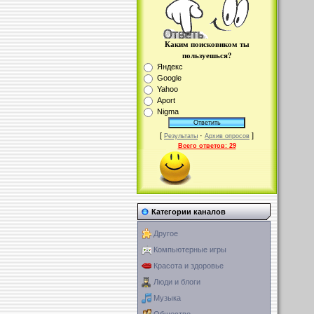
Каким поисковиком ты
пользуешься?
Яндекс
Google
Yahoo
Aport
Nigma
[
·
]
Результаты
Архив опросов
Всего ответов:
29
Категории каналов
Другое
Компьютерные игры
Красота и здоровье
Люди и блоги
Музыка