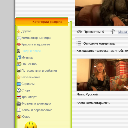
Категории раздела
Другое
Просмотры
: 0
Маша 
Компьютерные игры
Описание материала
:
Красота и здоровье
Как одарить человека так, чтобы 
Люди и блоги
Музыка
Общество
Путешествия и события
Развлечения
Сериалы
Спорт
Язык
: Русский
Транспорт
Всего комментариев
:
0
Фильмы и анимация
Хобби и образование
Юмор