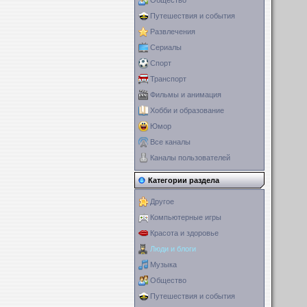
Общество
Путешествия и события
Развлечения
Сериалы
Спорт
Транспорт
Фильмы и анимация
Хобби и образование
Юмор
Все каналы
Каналы пользователей
Категории раздела
Другое
Компьютерные игры
Красота и здоровье
Люди и блоги
Музыка
Общество
Путешествия и события