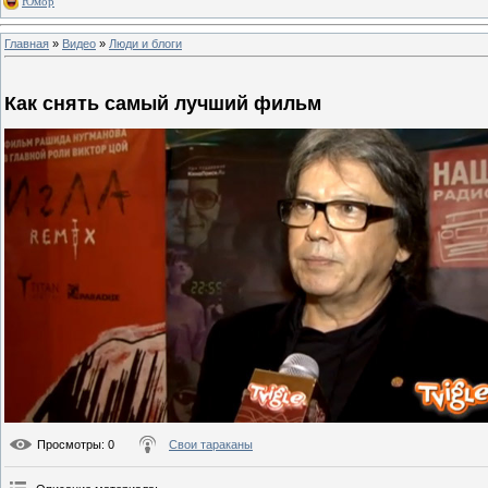
Юмор
Главная
»
Видео
»
Люди и блоги
Как снять самый лучший фильм
Просмотры
: 0
Свои тараканы