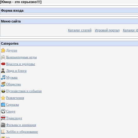
[
Юмор - это серьезно!!!
]
Форма входа
Меню сайта
Каталог статей
Игровой портал
Каталог 
Categories
Другое
Компьютерные игры
Красота и здоровье
Люди и блоги
Музыка
Общество
Путешествия и события
Развлечения
Сериалы
Спорт
Транспорт
Фильмы и анимация
Хобби и образование