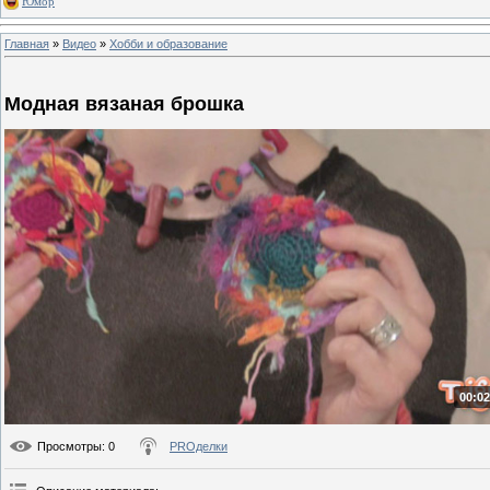
Юмор
Главная
»
Видео
»
Хобби и образование
Модная вязаная брошка
00:02
Просмотры
: 0
PROделки