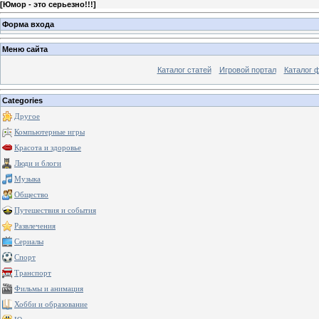
[
Юмор - это серьезно!!!
]
Форма входа
Меню сайта
Каталог статей
Игровой портал
Каталог 
Categories
Другое
Компьютерные игры
Красота и здоровье
Люди и блоги
Музыка
Общество
Путешествия и события
Развлечения
Сериалы
Спорт
Транспорт
Фильмы и анимация
Хобби и образование