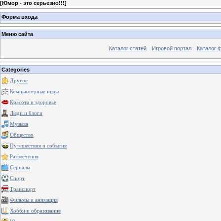
[
Юмор - это серьезно!!!
]
Форма входа
Меню сайта
Каталог статей
Игровой портал
Каталог 
Categories
Другое
Компьютерные игры
Красота и здоровье
Люди и блоги
Музыка
Общество
Путешествия и события
Развлечения
Сериалы
Спорт
Транспорт
Фильмы и анимация
Хобби и образование