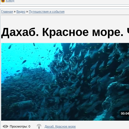
Юмор
Главная
»
Видео
»
Путешествия и события
Дахаб. Красное море. 
00:04
Просмотры
: 0
Дахаб. Красное море