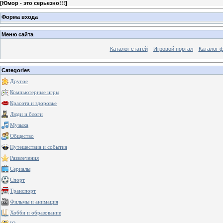
[
Юмор - это серьезно!!!
]
Форма входа
Меню сайта
Каталог статей
Игровой портал
Каталог 
Categories
Другое
Компьютерные игры
Красота и здоровье
Люди и блоги
Музыка
Общество
Путешествия и события
Развлечения
Сериалы
Спорт
Транспорт
Фильмы и анимация
Хобби и образование