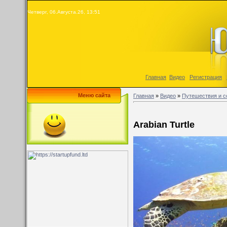
Четверг, 06.Августа.26, 13:51
Главная
|
Видео
|
Регистрация
|
Меню сайта
Главная
»
Видео
»
Путешествия и с
Arabian Turtle