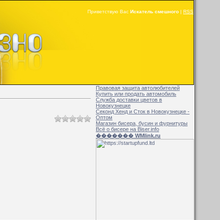
Приветствую Вас
Искатель смешного
|
RSS
Правовая защита автолюбителей
Купить или продать автомобиль
Служба доставки цветов в
Новокузнецке
Секонд Хенд и Сток в Новокузнецке -
Оптом
Магазин бисера, бусин и фурнитуры
Всё о бисере на Biser.info
������� WMlink.ru