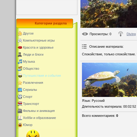
Категории раздела
Другое
Просмотры
: 0
Diving
Компьютерные игры
Описание материала
:
Красота и здоровье
Спокойствие, только спокойствие. 
Люди и блоги
Музыка
Общество
Путешествия и события
Развлечения
Сериалы
Спорт
Язык
: Русский
Транспорт
Длительность материала
: 00:02:52
Фильмы и анимация
Всего комментариев
:
0
Хобби и образование
Юмор