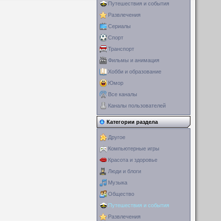
Путешествия и события
Развлечения
Сериалы
Спорт
Транспорт
Фильмы и анимация
Хобби и образование
Юмор
Все каналы
Каналы пользователей
Категории раздела
Другое
Компьютерные игры
Красота и здоровье
Люди и блоги
Музыка
Общество
Путешествия и события
Развлечения