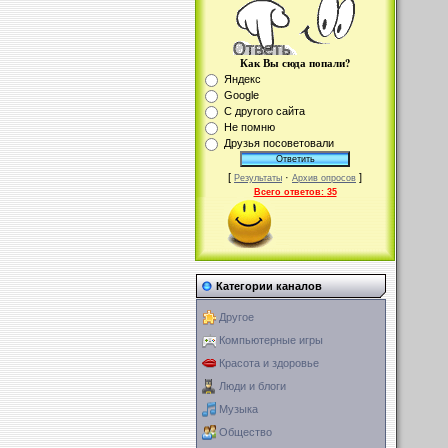
Как Вы сюда попали?
Яндекс
Google
С другого сайта
Не помню
Друзья посоветовали
[
·
]
Результаты
Архив опросов
Всего ответов:
35
Категории каналов
Другое
Компьютерные игры
Красота и здоровье
Люди и блоги
Музыка
Общество