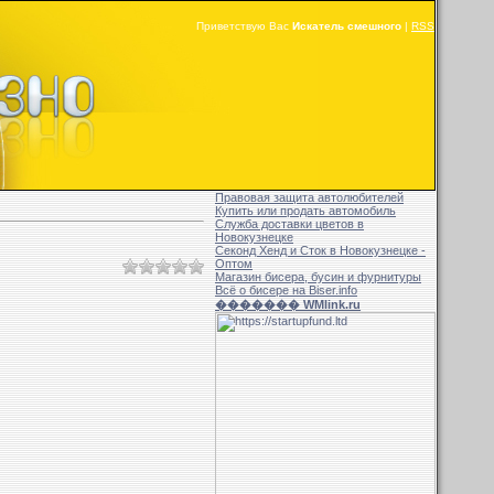
Приветствую Вас
Искатель смешного
|
RSS
Правовая защита автолюбителей
Купить или продать автомобиль
Служба доставки цветов в
Новокузнецке
Секонд Хенд и Сток в Новокузнецке -
Оптом
Магазин бисера, бусин и фурнитуры
Всё о бисере на Biser.info
������� WMlink.ru