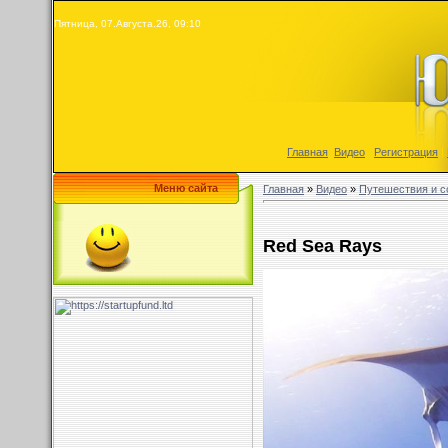
Пятница, 07.Августа.26, 09:10
Главная
|
Видео
|
Регистрация
|
Меню сайта
Главная
»
Видео
»
Путешествия и с
Red Sea Rays