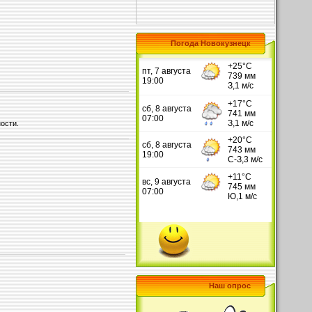
Погода Новокузнецк
ости.
Наш опрос