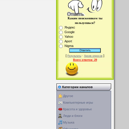
Каким поисковиком ты
пользуешься?
Яндекс
Google
Yahoo
Aport
Nigma
[
·
]
Результаты
Архив опросов
Всего ответов:
29
Категории каналов
Другое
Компьютерные игры
Красота и здоровье
Люди и блоги
Музыка