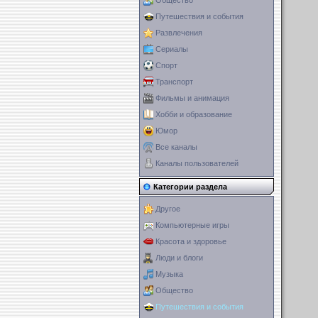
Общество
Путешествия и события
Развлечения
Сериалы
Спорт
Транспорт
Фильмы и анимация
Хобби и образование
Юмор
Все каналы
Каналы пользователей
Категории раздела
Другое
Компьютерные игры
Красота и здоровье
Люди и блоги
Музыка
Общество
Путешествия и события