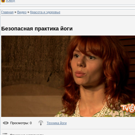
Юмор
Главная
»
Видео
»
Красота и здоровье
Безопасная практика йоги
Просмотры
: 0
Техника йоги