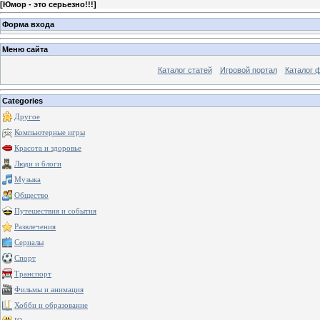
[
Юмор - это серьезно!!!
]
Форма входа
Меню сайта
Каталог статей
Игровой портал
Каталог 
Categories
Другое
Компьютерные игры
Красота и здоровье
Люди и блоги
Музыка
Общество
Путешествия и события
Развлечения
Сериалы
Спорт
Транспорт
Фильмы и анимация
Хобби и образование