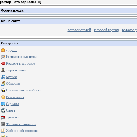
[
Юмор - это серьезно!!!
]
Форма входа
Меню сайта
Каталог статей
Игровой портал
Каталог 
Categories
Другое
Компьютерные игры
Красота и здоровье
Люди и блоги
Музыка
Общество
Путешествия и события
Развлечения
Сериалы
Спорт
Транспорт
Фильмы и анимация
Хобби и образование