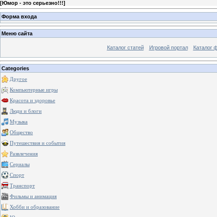
[
Юмор - это серьезно!!!
]
Форма входа
Меню сайта
Каталог статей
Игровой портал
Каталог 
Categories
Другое
Компьютерные игры
Красота и здоровье
Люди и блоги
Музыка
Общество
Путешествия и события
Развлечения
Сериалы
Спорт
Транспорт
Фильмы и анимация
Хобби и образование