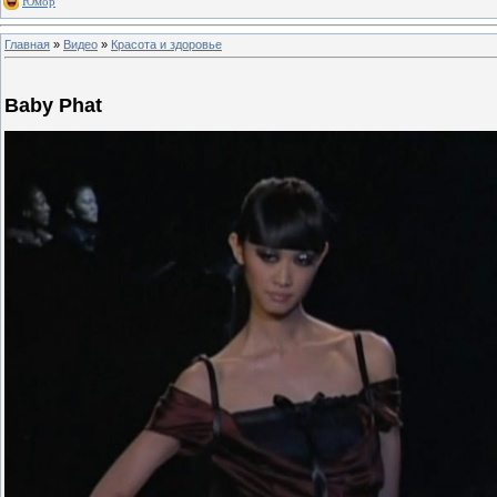
Юмор
Главная
»
Видео
»
Красота и здоровье
Baby Phat