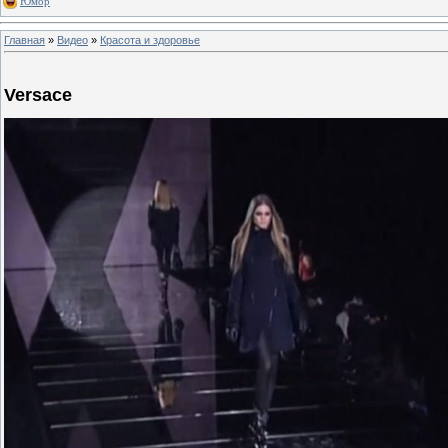
Юмор
Главная
»
Видео
»
Красота и здоровье
Versace