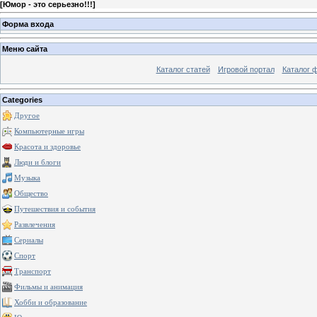
[
Юмор - это серьезно!!!
]
Форма входа
Меню сайта
Каталог статей
Игровой портал
Каталог 
Categories
Другое
Компьютерные игры
Красота и здоровье
Люди и блоги
Музыка
Общество
Путешествия и события
Развлечения
Сериалы
Спорт
Транспорт
Фильмы и анимация
Хобби и образование