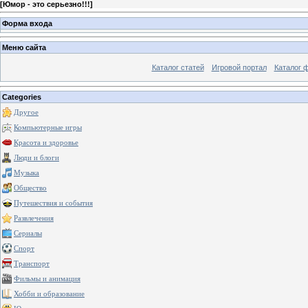
[
Юмор - это серьезно!!!
]
Форма входа
Меню сайта
Каталог статей
Игровой портал
Каталог 
Categories
Другое
Компьютерные игры
Красота и здоровье
Люди и блоги
Музыка
Общество
Путешествия и события
Развлечения
Сериалы
Спорт
Транспорт
Фильмы и анимация
Хобби и образование