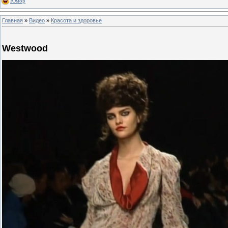
Юмор
Главная
»
Видео
»
Красота и здоровье
Westwood