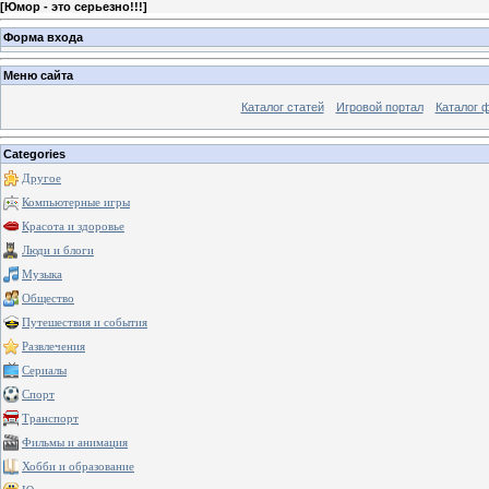
[
Юмор - это серьезно!!!
]
Форма входа
Меню сайта
Каталог статей
Игровой портал
Каталог 
Categories
Другое
Компьютерные игры
Красота и здоровье
Люди и блоги
Музыка
Общество
Путешествия и события
Развлечения
Сериалы
Спорт
Транспорт
Фильмы и анимация
Хобби и образование