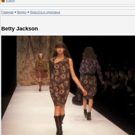
Юмор
Главная
»
Видео
»
Красота и здоровье
Betty Jackson