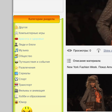
Категории раздела
Другое
Компьютерные игры
Красота и здоровье
Люди и блоги
Музыка
Просмотры
: 0
Shine 
Общество
Описание материала
:
Путешествия и события
New York Fashion Week. Показ Anna
Развлечения
Сериалы
Спорт
Транспорт
Фильмы и анимация
Хобби и образование
Юмор