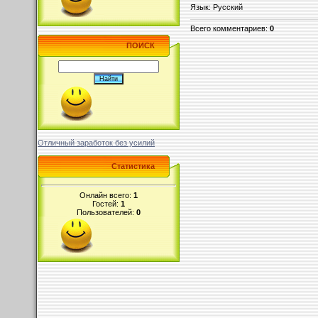
Язык
: Русский
Всего комментариев
:
0
ПОИСК
Отличный заработок без усилий
Статистика
Онлайн всего:
1
Гостей:
1
Пользователей:
0