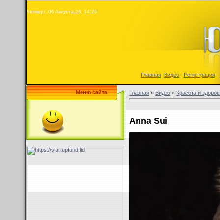
Четверг, 06.Августа.26, 14:25
Главная
|
Видео
|
Регистрация
|
Меню сайта
Главная
»
Видео
»
Красота и здоров
Anna Sui