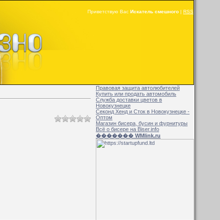
Приветствую Вас
Искатель смешного
|
RSS
Правовая защита автолюбителей
Купить или продать автомобиль
Служба доставки цветов в
Новокузнецке
Секонд Хенд и Сток в Новокузнецке -
Оптом
Магазин бисера, бусин и фурнитуры
Всё о бисере на Biser.info
������� WMlink.ru