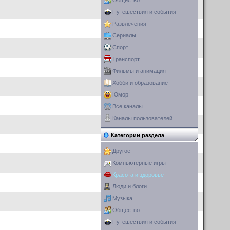
Общество
Путешествия и события
Развлечения
Сериалы
Спорт
Транспорт
Фильмы и анимация
Хобби и образование
Юмор
Все каналы
Каналы пользователей
Категории раздела
Другое
Компьютерные игры
Красота и здоровье
Люди и блоги
Музыка
Общество
Путешествия и события