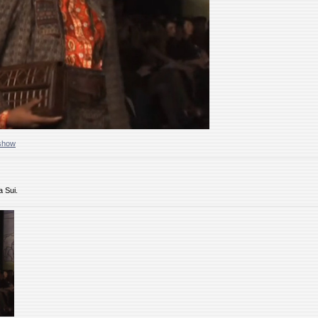
show
 Sui.