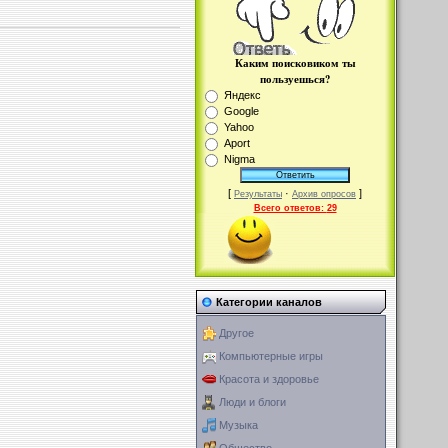
Каким поисковиком ты
пользуешься?
Яндекс
Google
Yahoo
Aport
Nigma
[
·
]
Результаты
Архив опросов
Всего ответов:
29
Категории каналов
Другое
Компьютерные игры
Красота и здоровье
Люди и блоги
Музыка