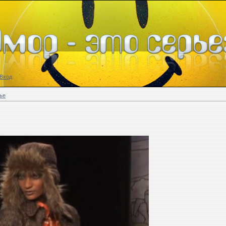
Вход
ье