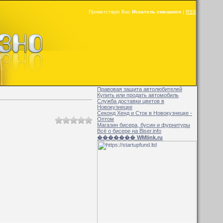
Приветствую Вас
Искатель смешного
|
RSS
Правовая защита автолюбителей
Купить или продать автомобиль
Служба доставки цветов в
Новокузнецке
Секонд Хенд и Сток в Новокузнецке -
Оптом
Магазин бисера, бусин и фурнитуры
Всё о бисере на Biser.info
������� WMlink.ru