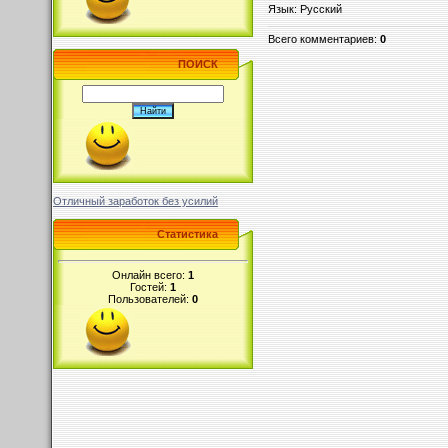
Язык
: Русский
Всего комментариев
:
0
ПОИСК
Отличный заработок без усилий
Статистика
Онлайн всего:
1
Гостей:
1
Пользователей:
0