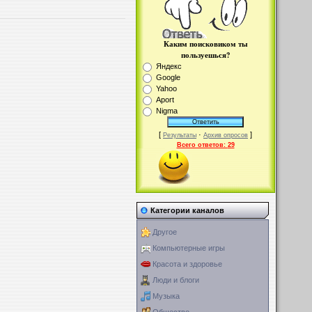
Каким поисковиком ты
пользуешься?
Яндекс
Google
Yahoo
Aport
Nigma
[
·
]
Результаты
Архив опросов
Всего ответов:
29
Категории каналов
Другое
Компьютерные игры
Красота и здоровье
Люди и блоги
Музыка