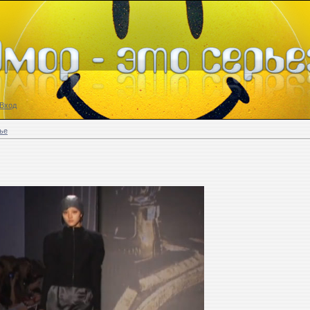
Вход
ье