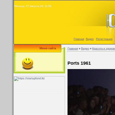
Пятница, 07.Августа.26, 11:59
Главная
|
Видео
|
Регистрация
|
Меню сайта
Главная
»
Видео
»
Красота и здоров
Ports 1961