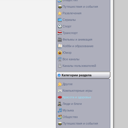
Общество
Путешествия и события
Развлечения
Сериалы
Спорт
Транспорт
Фильмы и анимация
Хобби и образование
Юмор
Все каналы
Каналы пользователей
Категории раздела
Другое
Компьютерные игры
Красота и здоровье
Люди и блоги
Музыка
Общество
Путешествия и события