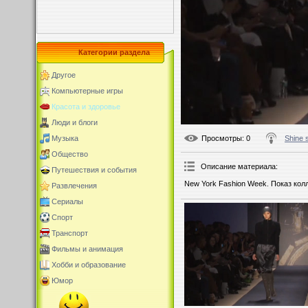
Категории раздела
Другое
Компьютерные игры
Красота и здоровье
Люди и блоги
Просмотры
: 0
Shine 
Музыка
Общество
Описание материала
:
Путешествия и события
New York Fashion Week. Показ колл
Развлечения
Сериалы
Спорт
Транспорт
Фильмы и анимация
Хобби и образование
Юмор