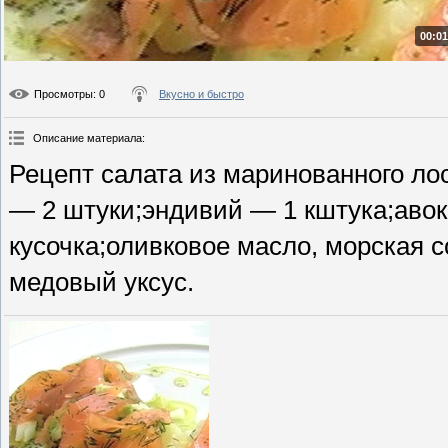
00:01
Просмотры
: 0
Вкусно и быстро
Описание материала
:
Рецепт салата из маринованного ло
— 2 штуки;эндивий — 1 кштука;аво
кусочка;оливковое масло, морская с
медовый уксус.