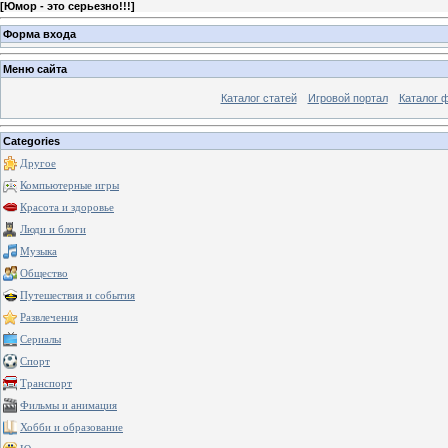
[
Юмор - это серьезно!!!
]
Форма входа
Меню сайта
Каталог статей
Игровой портал
Каталог 
Categories
Другое
Компьютерные игры
Красота и здоровье
Люди и блоги
Музыка
Общество
Путешествия и события
Развлечения
Сериалы
Спорт
Транспорт
Фильмы и анимация
Хобби и образование