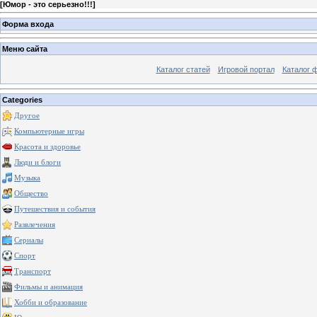
[
Юмор - это серьезно!!!
]
Форма входа
Меню сайта
Каталог статей
Игровой портал
Каталог 
Categories
Другое
Компьютерные игры
Красота и здоровье
Люди и блоги
Музыка
Общество
Путешествия и события
Развлечения
Сериалы
Спорт
Транспорт
Фильмы и анимация
Хобби и образование