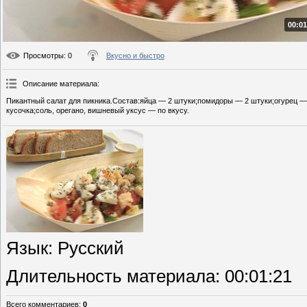
00:01
Просмотры
: 0
Вкусно и быстро
Описание материала
:
Пикантный салат для пикника.Состав:яйца — 2 штуки;помидоры — 2 штуки;огурец — 
кусочка;соль, орегано, вишневый уксус — по вкусу.
Язык
: Русский
Длительность материала
: 00:01:21
Всего комментариев
:
0