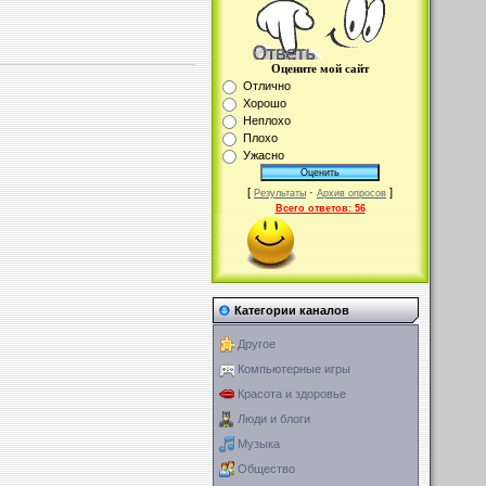
Оцените мой сайт
Отлично
Хорошо
Неплохо
Плохо
Ужасно
[
·
]
Результаты
Архив опросов
Всего ответов:
56
Категории каналов
Другое
Компьютерные игры
Красота и здоровье
Люди и блоги
Музыка
Общество