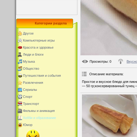
Категории раздела
Другое
Компьютерные игры
Красота и здоровье
Люди и блоги
Просмотры
: 0
Вкусно
Музыка
Общество
Описание материала
:
Путешествия и события
Простое и вкусное блюдо для пикн
Развлечения
— 50 гр;консервированный тунец —
Сериалы
Спорт
Транспорт
Фильмы и анимация
Хобби и образование
Юмор