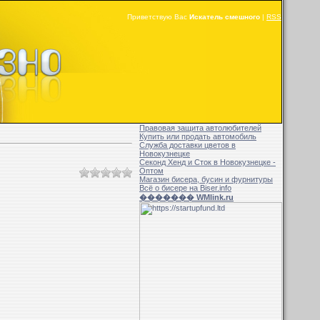
Приветствую Вас
Искатель смешного
|
RSS
Правовая защита автолюбителей
Купить или продать автомобиль
Служба доставки цветов в
Новокузнецке
Секонд Хенд и Сток в Новокузнецке -
Оптом
Магазин бисера, бусин и фурнитуры
Всё о бисере на Biser.info
������� WMlink.ru