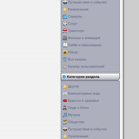
Путешествия и события
Развлечения
Сериалы
Спорт
Транспорт
Фильмы и анимация
Хобби и образование
Юмор
Все каналы
Каналы пользователей
Категории раздела
Другое
Компьютерные игры
Красота и здоровье
Люди и блоги
Музыка
Общество
Путешествия и события
Развлечения