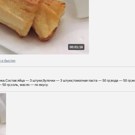
00:01:16
 и быстро
ика.Состав:яйца — 3 штуки;булочки — 3 штуки;томатная паста — 50 гр;вода — 50 гр;
 50 гр;соль, масло — по вкусу.