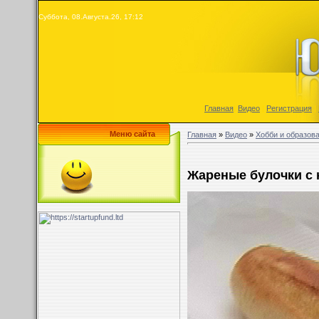
Суббота, 08.Августа.26, 17:12
Главная
|
Видео
|
Регистрация
|
Меню сайта
Главная
»
Видео
»
Хобби и образов
Жареные булочки с 