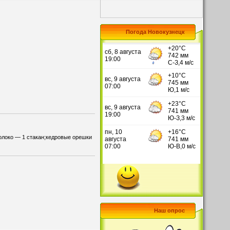
Погода Новокузнецк
молоко — 1 стакан;кедровые орешки
Наш опрос