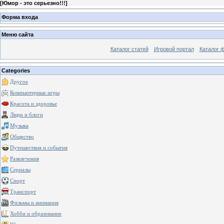
[
Юмор - это серьезно!!!
]
Форма входа
Меню сайта
Каталог статей
Игровой портал
Каталог 
Categories
Другое
Компьютерные игры
Красота и здоровье
Люди и блоги
Музыка
Общество
Путешествия и события
Развлечения
Сериалы
Спорт
Транспорт
Фильмы и анимация
Хобби и образование