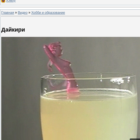
Юмор
Главная
»
Видео
»
Хобби и образование
Дайкири