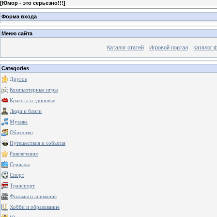
[
Юмор - это серьезно!!!
]
Форма входа
Меню сайта
Каталог статей
Игровой портал
Каталог 
Categories
Другое
Компьютерные игры
Красота и здоровье
Люди и блоги
Музыка
Общество
Путешествия и события
Развлечения
Сериалы
Спорт
Транспорт
Фильмы и анимация
Хобби и образование