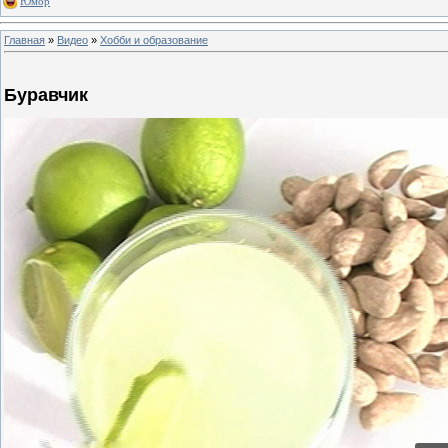
Юмор
Главная
»
Видео
»
Хобби и образование
Буравчик