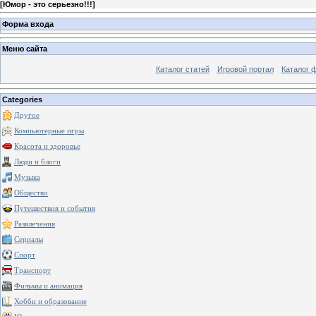
[
Юмор - это серьезно!!!
]
Форма входа
Меню сайта
Каталог статей
Игровой портал
Каталог 
Categories
Другое
Компьютерные игры
Красота и здоровье
Люди и блоги
Музыка
Общество
Путешествия и события
Развлечения
Сериалы
Спорт
Транспорт
Фильмы и анимация
Хобби и образование