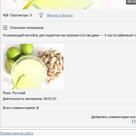
00:01
Просмотры
: 0
Вкусно и быстро
Описание материала
:
Освежающий коктейль для поднятия настроения.Состав:джин — 3 части;лаймовый сок
Язык
: Русский
Длительность материала
: 00:01:07
Всего комментариев
:
0
Добавлять комментарии могу
[
Р
Полная версия сайта