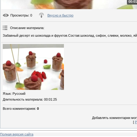
00:01
Просмотры
: 0
Вкусно и быстро
Описание материала
:
Забавный десерт из шоколада и фруктов.Состав:шоколад, сифон, сливки, молоко, яй
Язык
: Русский
Длительность материала
: 00:01:25
Всего комментариев
:
0
Добавлять комментарии могу
[
Р
Полная версия сайта