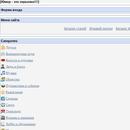
[
Юмор - это серьезно!!!
]
Форма входа
Меню сайта
Каталог статей
Игровой портал
Каталог 
Categories
Другое
Компьютерные игры
Красота и здоровье
Люди и блоги
Музыка
Общество
Путешествия и события
Развлечения
Сериалы
Спорт
Транспорт
Фильмы и анимация
Хобби и образование