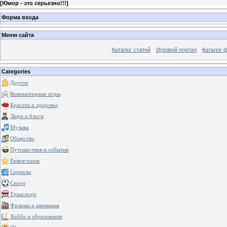
[
Юмор - это серьезно!!!
]
Форма входа
Меню сайта
Каталог статей
Игровой портал
Каталог 
Categories
Другое
Компьютерные игры
Красота и здоровье
Люди и блоги
Музыка
Общество
Путешествия и события
Развлечения
Сериалы
Спорт
Транспорт
Фильмы и анимация
Хобби и образование