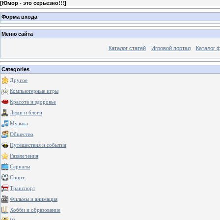
[
Юмор - это серьезно!!!
]
Форма входа
Меню сайта
Каталог статей
Игровой портал
Каталог 
Categories
Другое
Компьютерные игры
Красота и здоровье
Люди и блоги
Музыка
Общество
Путешествия и события
Развлечения
Сериалы
Спорт
Транспорт
Фильмы и анимация
Хобби и образование