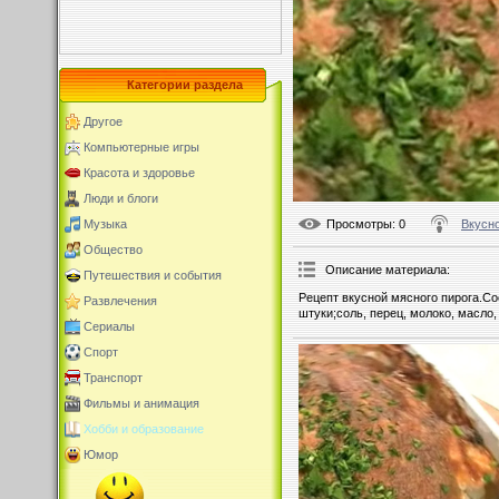
Категории раздела
Другое
Компьютерные игры
Красота и здоровье
Люди и блоги
Просмотры
: 0
Вкусно
Музыка
Общество
Описание материала
:
Путешествия и события
Рецепт вкусной мясного пирога.С
Развлечения
штуки;соль, перец, молоко, масло,
Сериалы
Спорт
Транспорт
Фильмы и анимация
Хобби и образование
Юмор