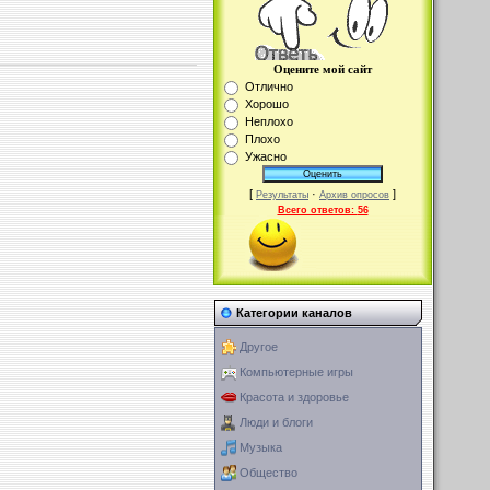
Оцените мой сайт
Отлично
Хорошо
Неплохо
Плохо
Ужасно
[
·
]
Результаты
Архив опросов
Всего ответов:
56
Категории каналов
Другое
Компьютерные игры
Красота и здоровье
Люди и блоги
Музыка
Общество