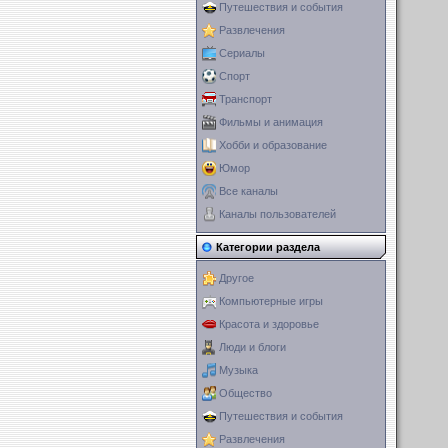
Путешествия и события
Развлечения
Сериалы
Спорт
Транспорт
Фильмы и анимация
Хобби и образование
Юмор
Все каналы
Каналы пользователей
Категории раздела
Другое
Компьютерные игры
Красота и здоровье
Люди и блоги
Музыка
Общество
Путешествия и события
Развлечения