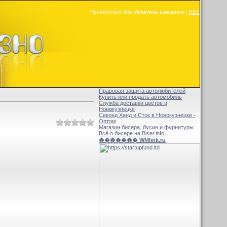
Приветствую Вас
Искатель смешного
|
RSS
Правовая защита автолюбителей
Купить или продать автомобиль
Служба доставки цветов в
Новокузнецке
Секонд Хенд и Сток в Новокузнецке -
Оптом
Магазин бисера, бусин и фурнитуры
Всё о бисере на Biser.info
������� WMlink.ru