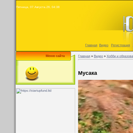
Пятница, 07.Августа.26, 04:38
Главная
|
Видео
|
Регистрация
|
Меню сайта
Главная
»
Видео
»
Хобби и образов
Мусака