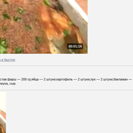
00:01:14
 и быстро
остав:фарш — 200 гр;яйца — 2 штуки;картофель — 2 штуки;лук — 2 штуки;баклажан —
 мука, сыр.