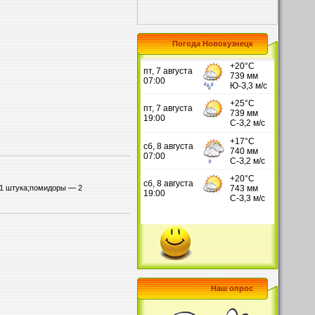
Погода Новокузнецк
 1 штука;помидоры — 2
Наш опрос