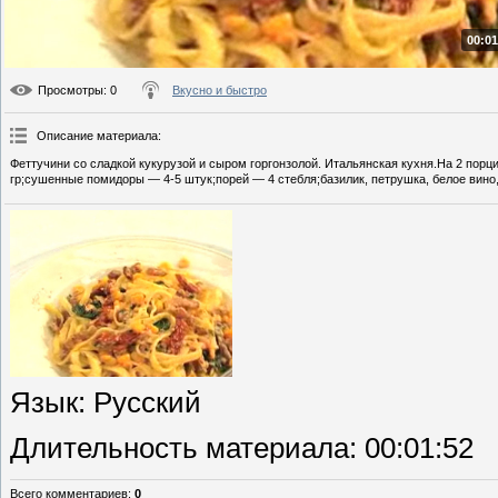
00:01
Просмотры
: 0
Вкусно и быстро
Описание материала
:
Феттучини со сладкой кукурузой и сыром горгонзолой. Итальянская кухня.На 2 порц
гр;сушенные помидоры — 4-5 штук;порей — 4 стебля;базилик, петрушка, белое вино,
Язык
: Русский
Длительность материала
: 00:01:52
Всего комментариев
:
0