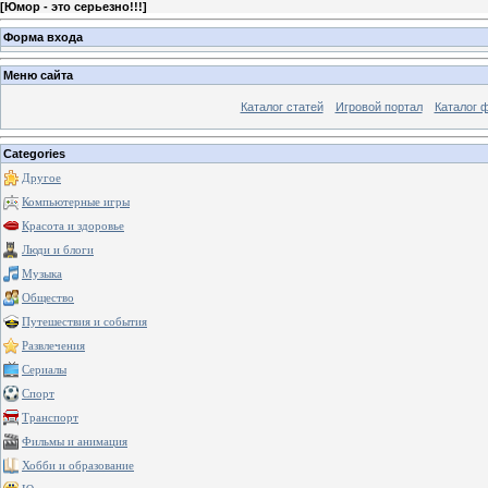
[
Юмор - это серьезно!!!
]
Форма входа
Меню сайта
Каталог статей
Игровой портал
Каталог 
Categories
Другое
Компьютерные игры
Красота и здоровье
Люди и блоги
Музыка
Общество
Путешествия и события
Развлечения
Сериалы
Спорт
Транспорт
Фильмы и анимация
Хобби и образование