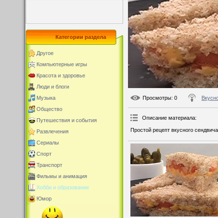
Категории раздела
Другое
Компьютерные игры
Красота и здоровье
Люди и блоги
Просмотры
: 0
Вкусно
Музыка
Общество
Описание материала
:
Путешествия и события
Простой рецепт вкусного сендвича
Развлечения
Сериалы
Спорт
Транспорт
Фильмы и анимация
Хобби и образование
Юмор