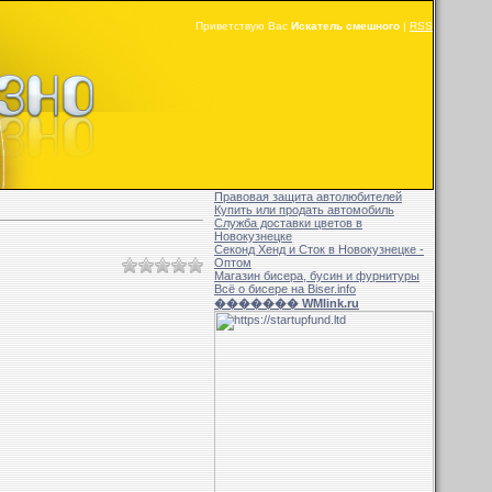
Приветствую Вас
Искатель смешного
|
RSS
Правовая защита автолюбителей
Купить или продать автомобиль
Служба доставки цветов в
Новокузнецке
Секонд Хенд и Сток в Новокузнецке -
Оптом
Магазин бисера, бусин и фурнитуры
Всё о бисере на Biser.info
������� WMlink.ru