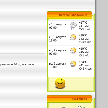
Погода Новокузнецк
;масло — 60 гр;соль, перец.
Наш опрос