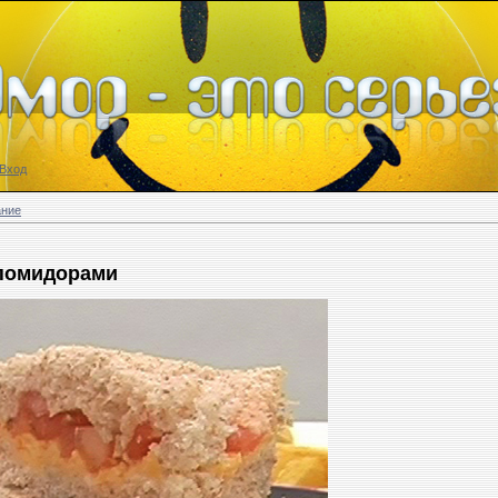
Вход
ание
 помидорами