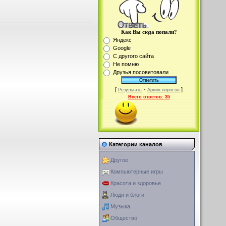
Как Вы сюда попали?
Яндекс
Google
С другого сайта
Не помню
Друзья посоветовали
[
·
]
Результаты
Архив опросов
Всего ответов:
35
Категории каналов
Другое
Компьютерные игры
Красота и здоровье
Люди и блоги
Музыка
Общество