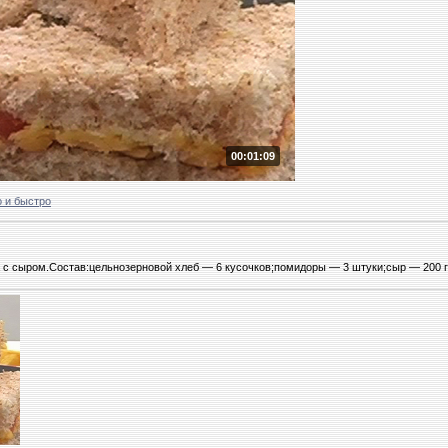
00:01:09
 и быстро
 с сыром.Состав:цельнозерновой хлеб — 6 кусочков;помидоры — 3 штуки;сыр — 200 гр