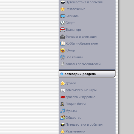
Путешествия и события
Развлечения
Сериалы
Спорт
Транспорт
Фильмы и анимация
Хобби и образование
Юмор
Все каналы
Каналы пользователей
Категории раздела
Другое
Компьютерные игры
Красота и здоровье
Люди и блоги
Музыка
Общество
Путешествия и события
Развлечения