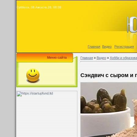
Суббота, 08.Августа.26, 06:38
Главная
|
Видео
|
Регистрация
|
Меню сайта
Главная
»
Видео
»
Хобби и образов
Сэндвич с сыром и