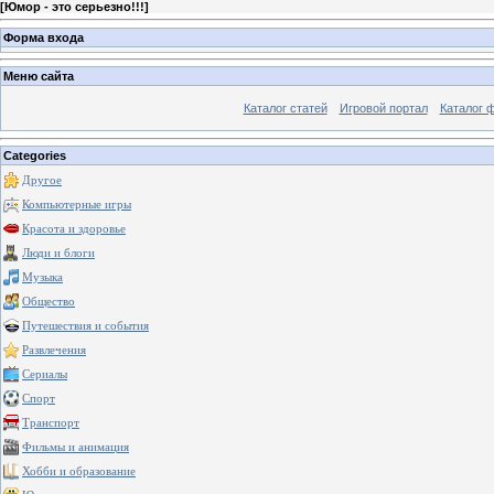
[
Юмор - это серьезно!!!
]
Форма входа
Меню сайта
Каталог статей
Игровой портал
Каталог 
Categories
Другое
Компьютерные игры
Красота и здоровье
Люди и блоги
Музыка
Общество
Путешествия и события
Развлечения
Сериалы
Спорт
Транспорт
Фильмы и анимация
Хобби и образование