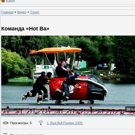
Юмор
Главная
»
Видео
»
Спорт
Команда «Hot Ba»
00:02
Просмотры
: 0
1. Red Bull Flugtag 2009.