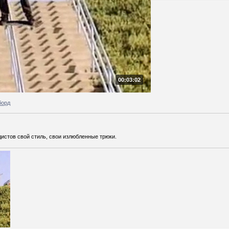
00:03:02
борд
дистов свой стиль, свои излюбленные трюки.