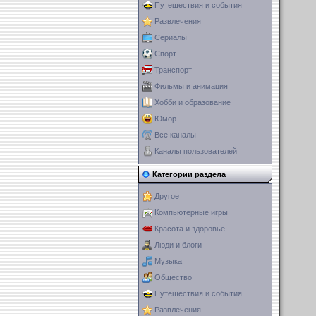
Путешествия и события
Развлечения
Сериалы
Спорт
Транспорт
Фильмы и анимация
Хобби и образование
Юмор
Все каналы
Каналы пользователей
Категории раздела
Другое
Компьютерные игры
Красота и здоровье
Люди и блоги
Музыка
Общество
Путешествия и события
Развлечения