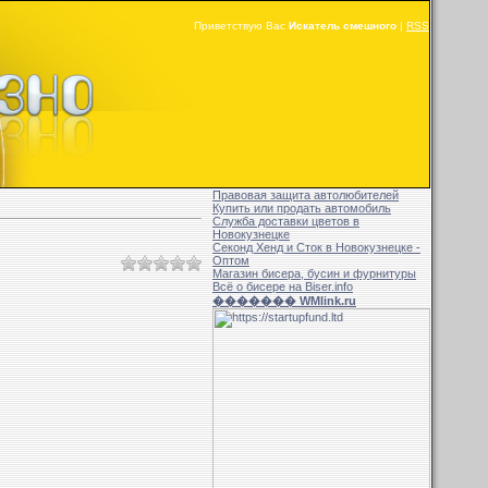
Приветствую Вас
Искатель смешного
|
RSS
Правовая защита автолюбителей
Купить или продать автомобиль
Служба доставки цветов в
Новокузнецке
Секонд Хенд и Сток в Новокузнецке -
Оптом
Магазин бисера, бусин и фурнитуры
Всё о бисере на Biser.info
������� WMlink.ru