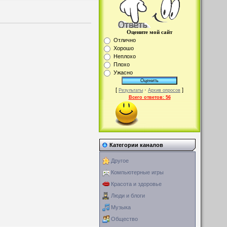
Оцените мой сайт
Отлично
Хорошо
Неплохо
Плохо
Ужасно
[
·
]
Результаты
Архив опросов
Всего ответов:
56
Категории каналов
Другое
Компьютерные игры
Красота и здоровье
Люди и блоги
Музыка
Общество