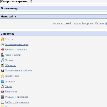
[
Юмор - это серьезно!!!
]
Форма входа
Меню сайта
Каталог статей
Игровой портал
Каталог 
Categories
Другое
Компьютерные игры
Красота и здоровье
Люди и блоги
Музыка
Общество
Путешествия и события
Развлечения
Сериалы
Спорт
Транспорт
Фильмы и анимация
Хобби и образование