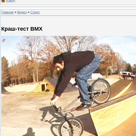
Юмор
Главная
»
Видео
»
Спорт
Краш-тест BMX