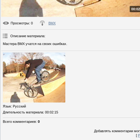
00:02
Просмотры
: 0
BMX
Описание материала
:
Мастера BMX учатся на своих ошибках.
Язык
: Русский
Длительность материала
: 00:02:15
Всего комментариев
:
0
Добавлять комментарии могу
[
Р