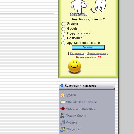
Как Вы сюда попали?
Яндекс
Google
С другого сайта
Не помню
Друзья посоветовали
[
·
]
Результаты
Архив опросов
Всего ответов:
35
Категории каналов
Другое
Компьютерные игры
Красота и здоровье
Люди и блоги
Музыка
Общество