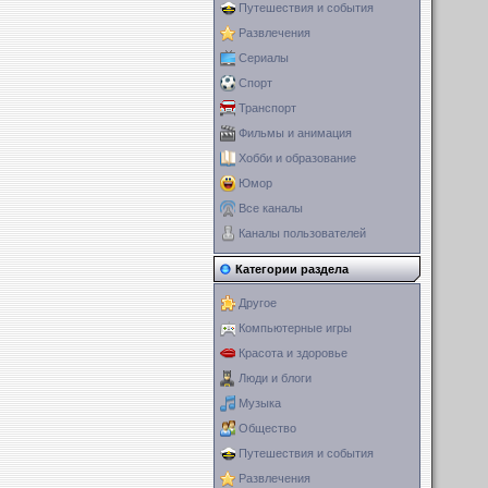
Путешествия и события
Развлечения
Сериалы
Спорт
Транспорт
Фильмы и анимация
Хобби и образование
Юмор
Все каналы
Каналы пользователей
Категории раздела
Другое
Компьютерные игры
Красота и здоровье
Люди и блоги
Музыка
Общество
Путешествия и события
Развлечения