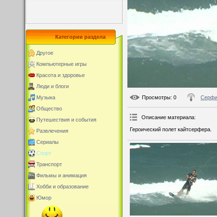
Категории раздела
Другое
Компьютерные игры
Красота и здоровье
Люди и блоги
Просмотры
: 0
Серфи
Музыка
Общество
Описание материала
:
Путешествия и события
Героический полет кайтсерфера.
Развлечения
Сериалы
Спорт
Транспорт
Фильмы и анимация
Хобби и образование
Юмор