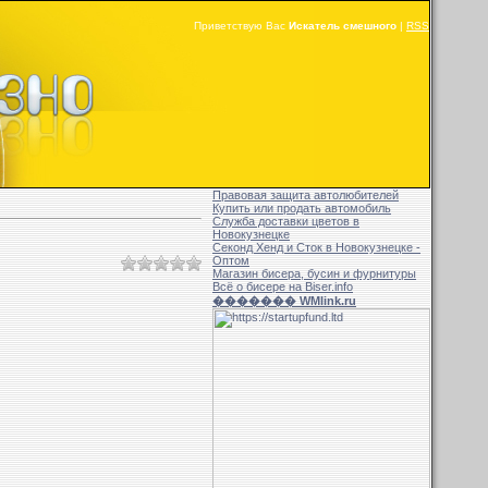
Приветствую Вас
Искатель смешного
|
RSS
Правовая защита автолюбителей
Купить или продать автомобиль
Служба доставки цветов в
Новокузнецке
Секонд Хенд и Сток в Новокузнецке -
Оптом
Магазин бисера, бусин и фурнитуры
Всё о бисере на Biser.info
������� WMlink.ru