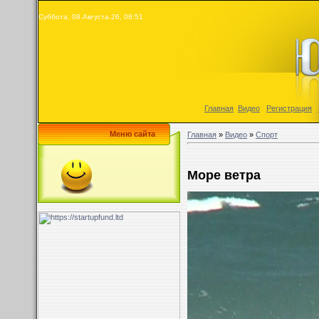
Суббота, 08.Августа.26, 08:51
Главная
|
Видео
|
Регистрация
|
Меню сайта
Главная
»
Видео
»
Спорт
Море ветра