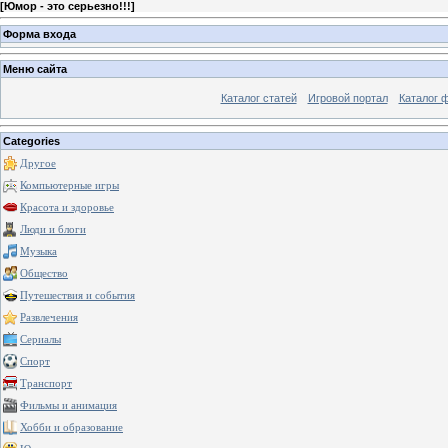
[
Юмор - это серьезно!!!
]
Форма входа
Меню сайта
Каталог статей
Игровой портал
Каталог 
Categories
Другое
Компьютерные игры
Красота и здоровье
Люди и блоги
Музыка
Общество
Путешествия и события
Развлечения
Сериалы
Спорт
Транспорт
Фильмы и анимация
Хобби и образование