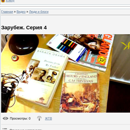
Юмор
Главная
»
Видео
»
Люди и блоги
Зарубеж. Серия 4
Просмотры
: 0
ЖТВ