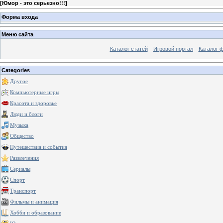
[
Юмор - это серьезно!!!
]
Форма входа
Меню сайта
Каталог статей
Игровой портал
Каталог 
Categories
Другое
Компьютерные игры
Красота и здоровье
Люди и блоги
Музыка
Общество
Путешествия и события
Развлечения
Сериалы
Спорт
Транспорт
Фильмы и анимация
Хобби и образование