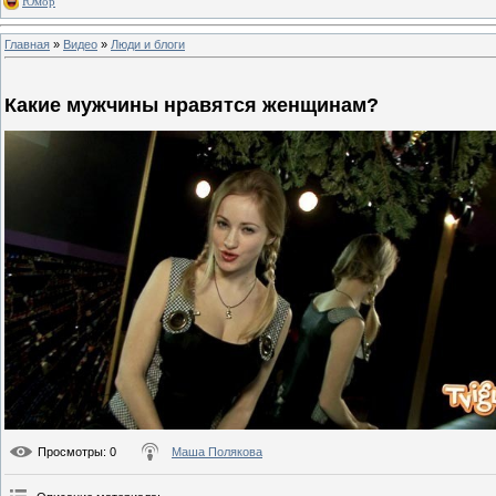
Юмор
Главная
»
Видео
»
Люди и блоги
Какие мужчины нравятся женщинам?
Просмотры
: 0
Маша Полякова