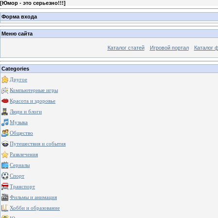
[
Юмор - это серьезно!!!
]
Форма входа
Меню сайта
Каталог статей
Игровой портал
Каталог 
Categories
Другое
Компьютерные игры
Красота и здоровье
Люди и блоги
Музыка
Общество
Путешествия и события
Развлечения
Сериалы
Спорт
Транспорт
Фильмы и анимация
Хобби и образование