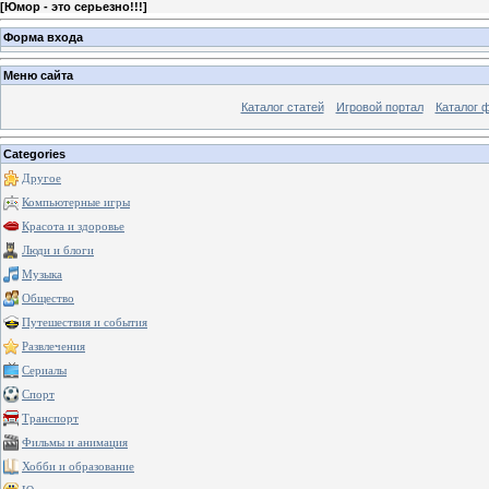
[
Юмор - это серьезно!!!
]
Форма входа
Меню сайта
Каталог статей
Игровой портал
Каталог 
Categories
Другое
Компьютерные игры
Красота и здоровье
Люди и блоги
Музыка
Общество
Путешествия и события
Развлечения
Сериалы
Спорт
Транспорт
Фильмы и анимация
Хобби и образование