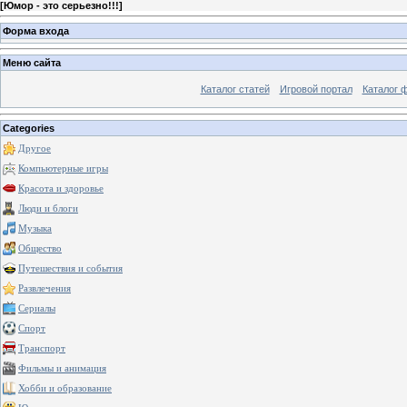
[
Юмор - это серьезно!!!
]
Форма входа
Меню сайта
Каталог статей
Игровой портал
Каталог 
Categories
Другое
Компьютерные игры
Красота и здоровье
Люди и блоги
Музыка
Общество
Путешествия и события
Развлечения
Сериалы
Спорт
Транспорт
Фильмы и анимация
Хобби и образование