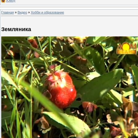
Юмор
Главная
»
Видео
»
Хобби и образование
Земляника