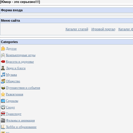
[
Юмор - это серьезно!!!
]
Форма входа
Меню сайта
Каталог статей
Игровой портал
Каталог 
Categories
Другое
Компьютерные игры
Красота и здоровье
Люди и блоги
Музыка
Общество
Путешествия и события
Развлечения
Сериалы
Спорт
Транспорт
Фильмы и анимация
Хобби и образование