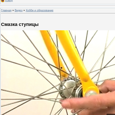
Юмор
Главная
»
Видео
»
Хобби и образование
Смазка ступицы