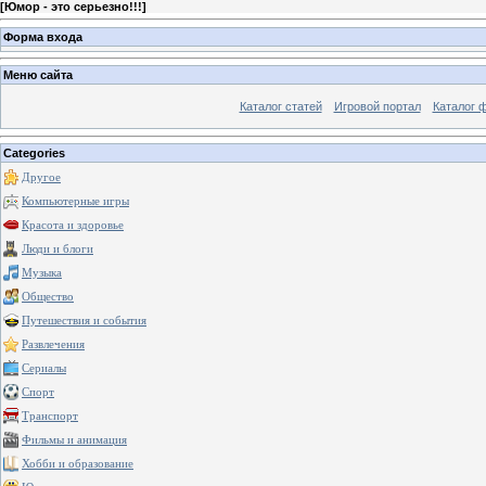
[
Юмор - это серьезно!!!
]
Форма входа
Меню сайта
Каталог статей
Игровой портал
Каталог 
Categories
Другое
Компьютерные игры
Красота и здоровье
Люди и блоги
Музыка
Общество
Путешествия и события
Развлечения
Сериалы
Спорт
Транспорт
Фильмы и анимация
Хобби и образование