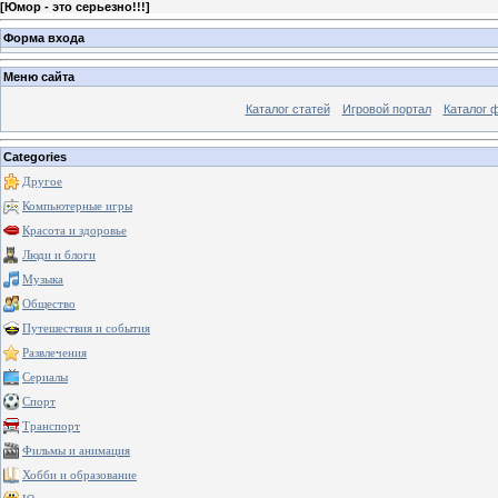
[
Юмор - это серьезно!!!
]
Форма входа
Меню сайта
Каталог статей
Игровой портал
Каталог 
Categories
Другое
Компьютерные игры
Красота и здоровье
Люди и блоги
Музыка
Общество
Путешествия и события
Развлечения
Сериалы
Спорт
Транспорт
Фильмы и анимация
Хобби и образование