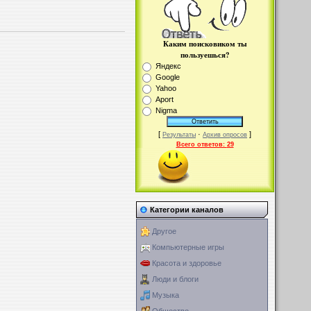
Каким поисковиком ты
пользуешься?
Яндекс
Google
Yahoo
Aport
Nigma
[
·
]
Результаты
Архив опросов
Всего ответов:
29
Категории каналов
Другое
Компьютерные игры
Красота и здоровье
Люди и блоги
Музыка