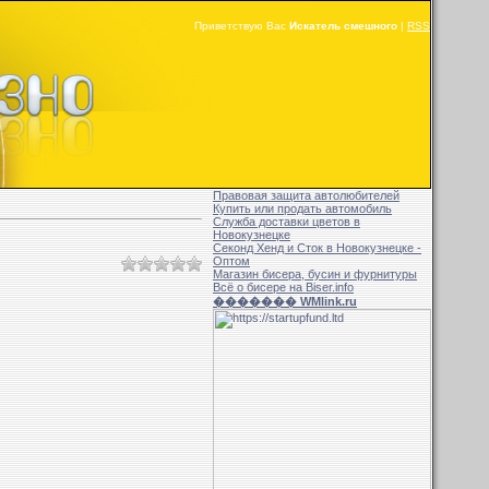
Приветствую Вас
Искатель смешного
|
RSS
Правовая защита автолюбителей
Купить или продать автомобиль
Служба доставки цветов в
Новокузнецке
Секонд Хенд и Сток в Новокузнецке -
Оптом
Магазин бисера, бусин и фурнитуры
Всё о бисере на Biser.info
������� WMlink.ru