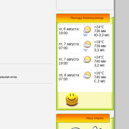
Погода Новокузнецк
льная игла.
Наш опрос