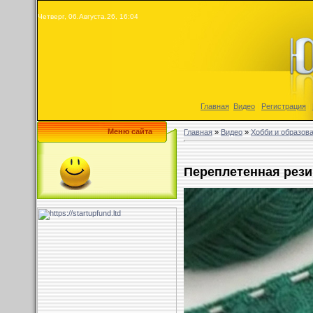
Четверг, 06.Августа.26, 16:04
Главная
|
Видео
|
Регистрация
|
Меню сайта
Главная
»
Видео
»
Хобби и образов
Переплетенная рези