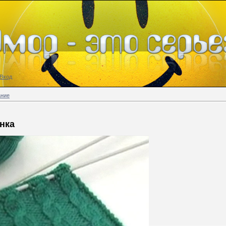
Вход
ание
нка