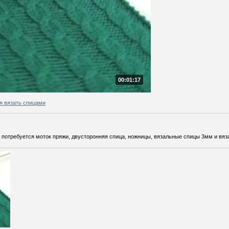
00:01:17
я вязать спицами
 потребуется моток пряжи, двусторонняя спица, ножницы, вязальные спицы 3мм и вяза