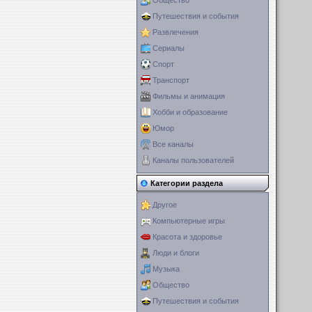
Общество
Путешествия и события
Развлечения
Сериалы
Спорт
Транспорт
Фильмы и анимация
Хобби и образование
Юмор
Все каналы
Каналы пользователей
Категории раздела
Другое
Компьютерные игры
Красота и здоровье
Люди и блоги
Музыка
Общество
Путешествия и события