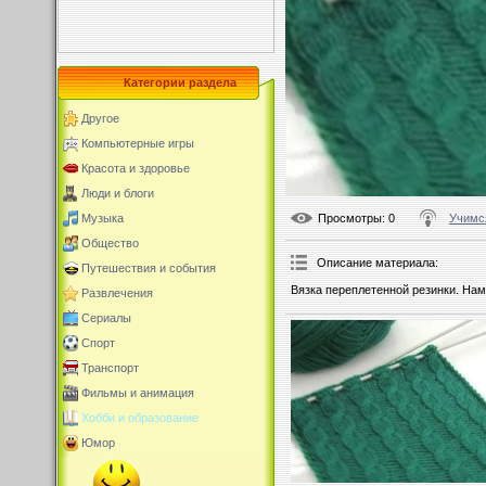
Категории раздела
Другое
Компьютерные игры
Красота и здоровье
Люди и блоги
Просмотры
: 0
Учимс
Музыка
Общество
Описание материала
:
Путешествия и события
Вязка переплетенной резинки. Нам
Развлечения
Сериалы
Спорт
Транспорт
Фильмы и анимация
Хобби и образование
Юмор