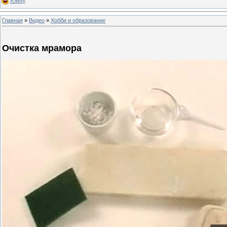
Юмор
Главная
»
Видео
»
Хобби и образование
Очистка мрамора