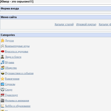
[
Юмор - это серьезно!!!
]
Форма входа
Меню сайта
Каталог статей
Игровой портал
Каталог 
Categories
Другое
Компьютерные игры
Красота и здоровье
Люди и блоги
Музыка
Общество
Путешествия и события
Развлечения
Сериалы
Спорт
Транспорт
Фильмы и анимация
Хобби и образование