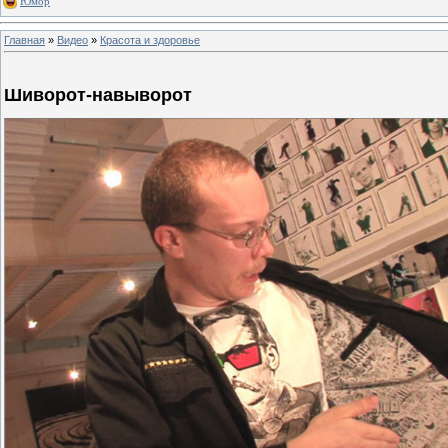
Юмор
Главная
»
Видео
»
Красота и здоровье
Шиворот-навыворот