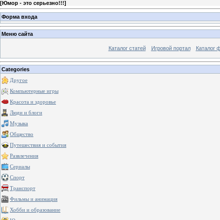
[
Юмор - это серьезно!!!
]
Форма входа
Меню сайта
Каталог статей
Игровой портал
Каталог 
Categories
Другое
Компьютерные игры
Красота и здоровье
Люди и блоги
Музыка
Общество
Путешествия и события
Развлечения
Сериалы
Спорт
Транспорт
Фильмы и анимация
Хобби и образование