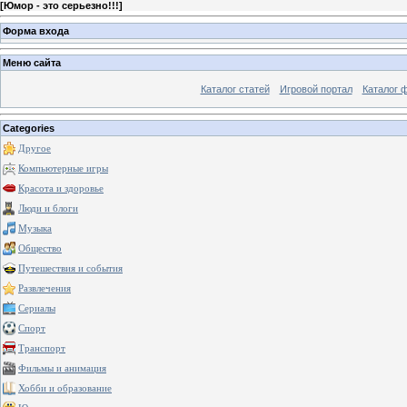
[
Юмор - это серьезно!!!
]
Форма входа
Меню сайта
Каталог статей
Игровой портал
Каталог 
Categories
Другое
Компьютерные игры
Красота и здоровье
Люди и блоги
Музыка
Общество
Путешествия и события
Развлечения
Сериалы
Спорт
Транспорт
Фильмы и анимация
Хобби и образование