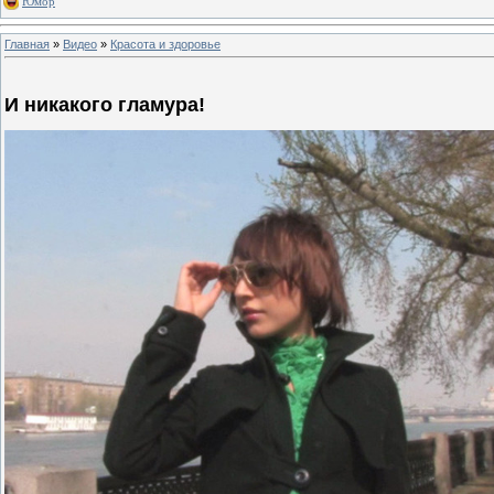
Юмор
Главная
»
Видео
»
Красота и здоровье
И никакого гламура!