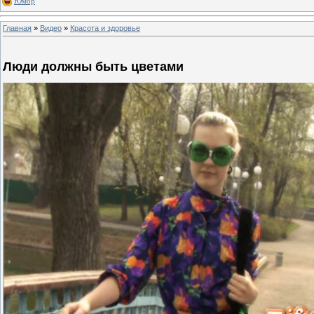
Юмор
Главная
»
Видео
»
Красота и здоровье
Люди должны быть цветами