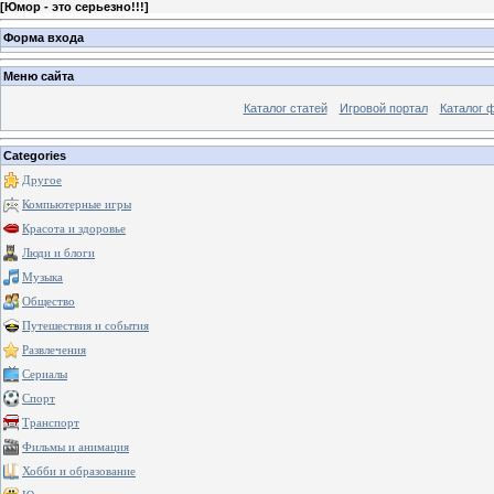
[
Юмор - это серьезно!!!
]
Форма входа
Меню сайта
Каталог статей
Игровой портал
Каталог 
Categories
Другое
Компьютерные игры
Красота и здоровье
Люди и блоги
Музыка
Общество
Путешествия и события
Развлечения
Сериалы
Спорт
Транспорт
Фильмы и анимация
Хобби и образование