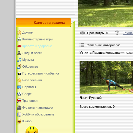
Категории раздела
Другое
Просмотры
: 0
Техник
Компьютерные игры
Описание материала
:
Красота и здоровье
Уттхита Паршва Конасана — поза в
Люди и блоги
Музыка
Общество
Путешествия и события
Развлечения
Сериалы
Спорт
Язык
: Русский
Транспорт
Всего комментариев
:
0
Фильмы и анимация
Хобби и образование
Юмор