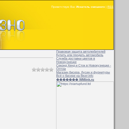
Приветствую Вас
Искатель смешного
|
RSS
Правовая защита автолюбителей
Купить или продать автомобиль
Служба доставки цветов в
Новокузнецке
Секонд Хенд и Сток в Новокузнецке -
Оптом
Магазин бисера, бусин и фурнитуры
Всё о бисере на Biser.info
������� WMlink.ru