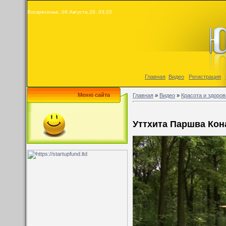
Воскресенье, 09.Августа.26, 03:20
Главная
|
Видео
|
Регистрация
|
Меню сайта
Главная
»
Видео
»
Красота и здоров
Уттхита Паршва Кон