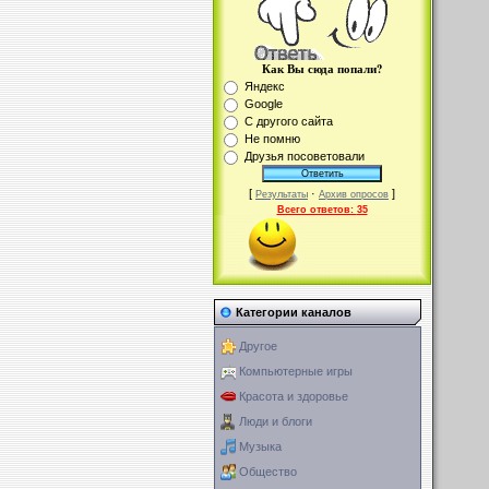
Как Вы сюда попали?
Яндекс
Google
С другого сайта
Не помню
Друзья посоветовали
[
·
]
Результаты
Архив опросов
Всего ответов:
35
Категории каналов
Другое
Компьютерные игры
Красота и здоровье
Люди и блоги
Музыка
Общество