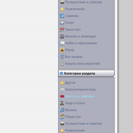
Путешествия и события
Развлечения
Сериалы
Спорт
Транспорт
Фильмы и анимация
Хобби и образование
Юмор
Все каналы
Каналы пользователей
Категории раздела
Другое
Компьютерные игры
Красота и здоровье
Люди и блоги
Музыка
Общество
Путешествия и события
Развлечения