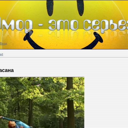
Вход
ье
асана