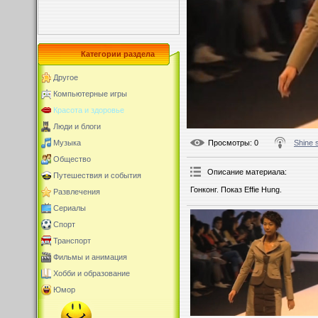
Категории раздела
Другое
Компьютерные игры
Красота и здоровье
Люди и блоги
Просмотры
: 0
Shine 
Музыка
Общество
Описание материала
:
Путешествия и события
Гонконг. Показ Effie Hung.
Развлечения
Сериалы
Спорт
Транспорт
Фильмы и анимация
Хобби и образование
Юмор