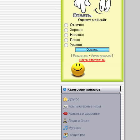
Оцените мой сайт
Отлично
Хорошо
Неплохо
Плохо
Ужасно
[
·
]
Результаты
Архив опросов
Всего ответов:
56
Категории каналов
Другое
Компьютерные игры
Красота и здоровье
Люди и блоги
Музыка
Общество