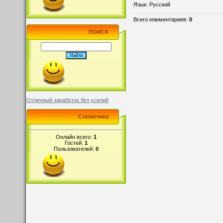
Язык
: Русский
Всего комментариев
:
0
ПОИСК
Отличный заработок без усилий
Статистика
Онлайн всего:
1
Гостей:
1
Пользователей:
0