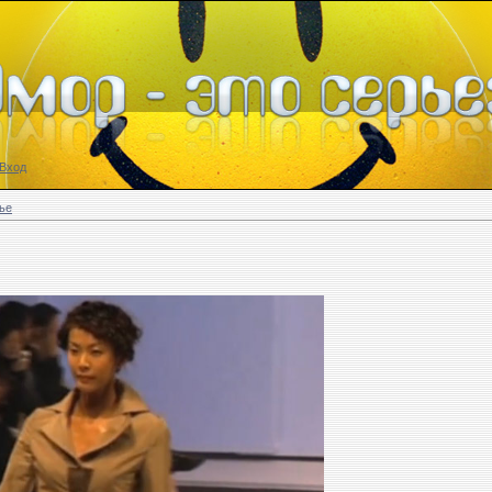
Вход
ье