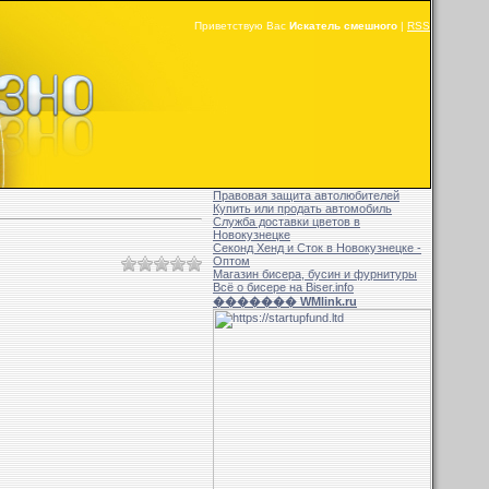
Приветствую Вас
Искатель смешного
|
RSS
Правовая защита автолюбителей
Купить или продать автомобиль
Служба доставки цветов в
Новокузнецке
Секонд Хенд и Сток в Новокузнецке -
Оптом
Магазин бисера, бусин и фурнитуры
Всё о бисере на Biser.info
������� WMlink.ru