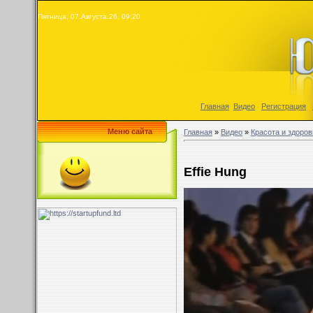
Пятница, 07.Августа.26, 09:20
Главная
|
Видео
|
Регистрация
|
Меню сайта
Главная
»
Видео
»
Красота и здоров
Effie Hung