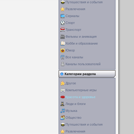
Путешествия и события
Развлечения
Сериалы
Спорт
Транспорт
Фильмы и анимация
Хобби и образование
Юмор
Все каналы
Каналы пользователей
Категории раздела
Другое
Компьютерные игры
Красота и здоровье
Люди и блоги
Музыка
Общество
Путешествия и события
Развлечения