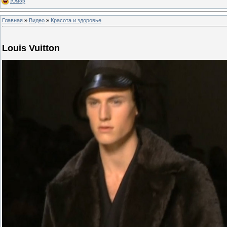
Юмор
Главная
»
Видео
»
Красота и здоровье
Louis Vuitton