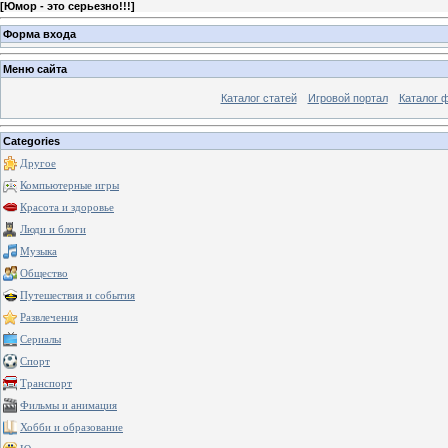
[
Юмор - это серьезно!!!
]
Форма входа
Меню сайта
Каталог статей
Игровой портал
Каталог 
Categories
Другое
Компьютерные игры
Красота и здоровье
Люди и блоги
Музыка
Общество
Путешествия и события
Развлечения
Сериалы
Спорт
Транспорт
Фильмы и анимация
Хобби и образование