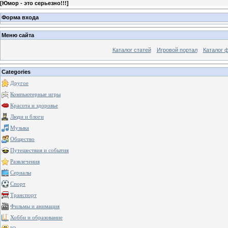
[
Юмор - это серьезно!!!
]
Форма входа
Меню сайта
Каталог статей
Игровой портал
Каталог 
Categories
Другое
Компьютерные игры
Красота и здоровье
Люди и блоги
Музыка
Общество
Путешествия и события
Развлечения
Сериалы
Спорт
Транспорт
Фильмы и анимация
Хобби и образование